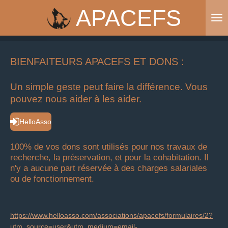
APACEFS
Passer
au
contenu
principal
BIENFAITEURS APACEFS ET DONS :
Un simple geste peut faire la différence. Vous
pouvez nous aider à les aider.
HelloAsso
100% de vos dons sont utilisés pour nos travaux de
recherche, la préservation, et pour la cohabitation. Il
n'y a aucune part réservée à des charges salariales
ou de fonctionnement.
https://www.helloasso.com/associations/apacefs/formulaires/2?
utm_source=user&utm_medium=email-