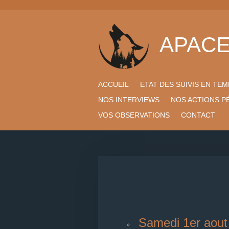
Passer
au
contenu
APAC
principal
ACCUEIL
ETAT DES SUIVIS EN TE
NOS INTERVIEWS
NOS ACTIONS 
VOS OBSERVATIONS
CONTACT
Samedi 1er aout 2