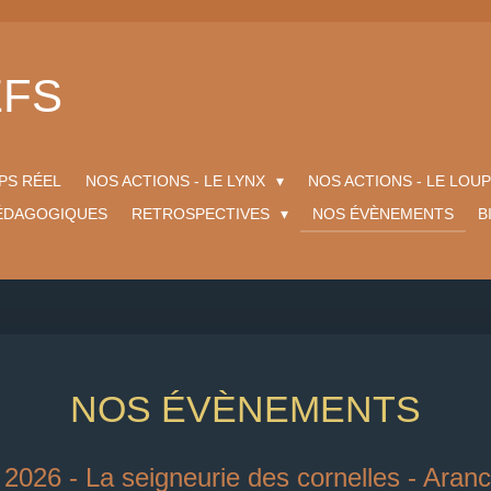
EFS
MPS RÉEL
NOS ACTIONS - LE LYNX
NOS ACTIONS - LE LOU
PÉDAGOGIQUES
RETROSPECTIVES
NOS ÉVÈNEMENTS
B
NOS ÉVÈNEMENTS
026 - La seigneurie des cornelles - Aranc